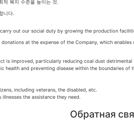
회적 복지 수준을 높이는 것.
합니다.
arry out our social duty by growing the production faciliti
donations at the expense of the Company, which enables us 
ct is improved, particularly reducing coal dust detrimental 
lic health and preventing disease within the boundaries of t
izens, including veterans, the disabled, etc.
 illnesses the assistance they need.
Обратная свя
+7 (423) 674 25-96