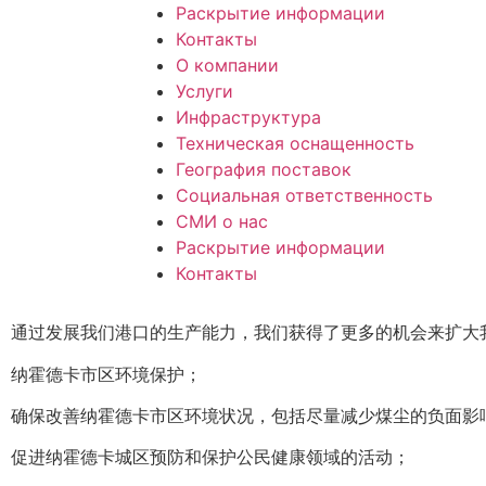
Раскрытие информации
Контакты
О компании
Услуги
Инфраструктура
Техническая оснащенность
География поставок
Социальная ответственность
СМИ о нас
Раскрытие информации
Контакты
通过发展我们港口的生产能力，我们获得了更多的机会来扩大
纳霍德卡市区环境保护；
确保改善纳霍德卡市区环境状况，包括尽量减少煤尘的负面影
促进纳霍德卡城区预防和保护公民健康领域的活动；