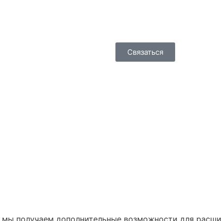
dmm_office@mail.ru
Связаться
 мы получаем дополнительные возможности для расши