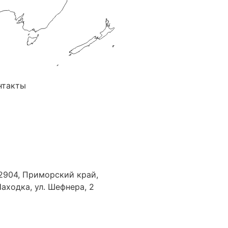
нтакты
 (423) 674-25-96
m_office@mail.ru
2904, Приморский край,
 Находка, ул. Шефнера, 2