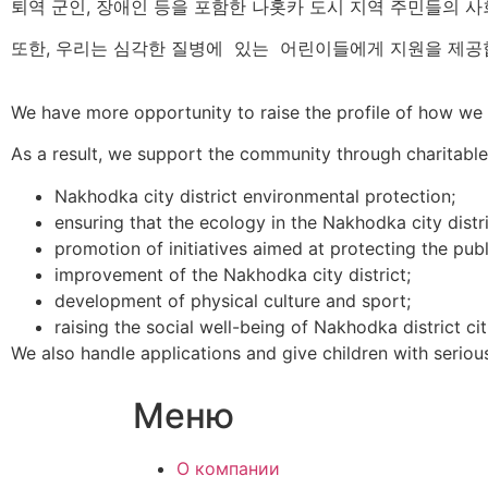
퇴역 군인, 장애인 등을 포함한 나홋카 도시 지역 주민들의 사
또한, 우리는 심각한 질병에 있는 어린이들에게 지원을 제공
We have more opportunity to raise the profile of how we c
As a result, we support the community through charitable 
Nakhodka city district environmental protection;
ensuring that the ecology in the Nakhodka city distri
promotion of initiatives aimed at protecting the pub
improvement of the Nakhodka city district;
development of physical culture and sport;
raising the social well-being of Nakhodka district cit
We also handle applications and give children with serious
Меню
О компании