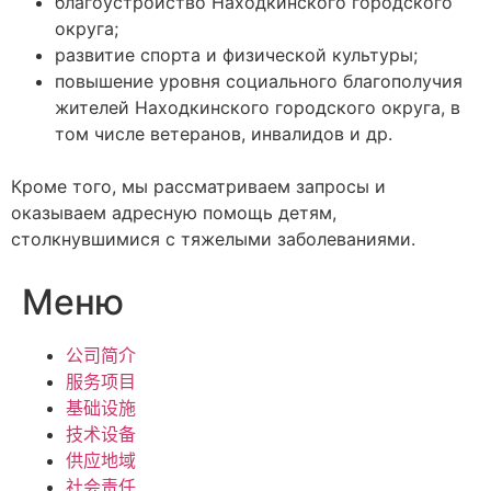
благоустройство Находкинского городского
округа;
развитие спорта и физической культуры;
повышение уровня социального благополучия
жителей Находкинского городского округа, в
том числе ветеранов, инвалидов и др.
Кроме того, мы рассматриваем запросы и
оказываем адресную помощь детям,
столкнувшимися с тяжелыми заболеваниями.
Меню
公司简介
服务项目
基础设施
技术设备
供应地域
社会责任