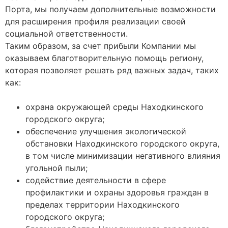
Порта, мы получаем дополнительные возможности
для расширения профиля реализации своей
социальной ответственности.
Таким образом, за счет прибыли Компании мы
оказываем благотворительную помощь региону,
которая позволяет решать ряд важных задач, таких
как:
охрана окружающей среды Находкинского
городского округа;
обеспечение улучшения экологической
обстановки Находкинского городского округа,
в том числе минимизации негативного влияния
угольной пыли;
содействие деятельности в сфере
профилактики и охраны здоровья граждан в
пределах территории Находкинского
городского округа;