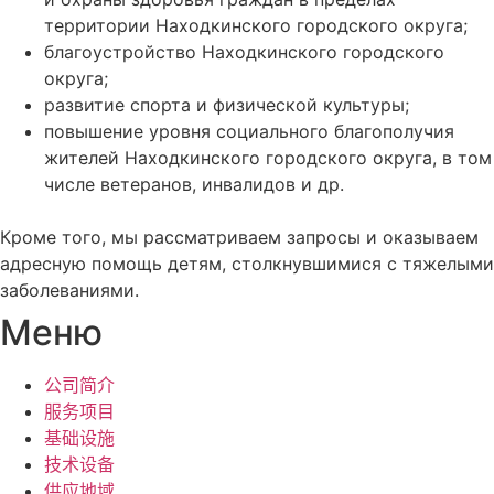
территории Находкинского городского округа;
благоустройство Находкинского городского
округа;
развитие спорта и физической культуры;
повышение уровня социального благополучия
жителей Находкинского городского округа, в том
числе ветеранов, инвалидов и др.
Кроме того, мы рассматриваем запросы и оказываем
адресную помощь детям, столкнувшимися с тяжелыми
заболеваниями.
Меню
公司简介
服务项目
基础设施
技术设备
供应地域