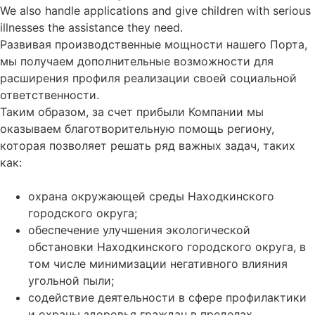
We also handle applications and give children with serious
illnesses the assistance they need.
Развивая производственные мощности нашего Порта,
мы получаем дополнительные возможности для
расширения профиля реализации своей социальной
ответственности.
Таким образом, за счет прибыли Компании мы
оказываем благотворительную помощь региону,
которая позволяет решать ряд важных задач, таких
как:
охрана окружающей среды Находкинского
городского округа;
обеспечение улучшения экологической
обстановки Находкинского городского округа, в
том числе минимизации негативного влияния
угольной пыли;
содействие деятельности в сфере профилактики
и охраны здоровья граждан в пределах