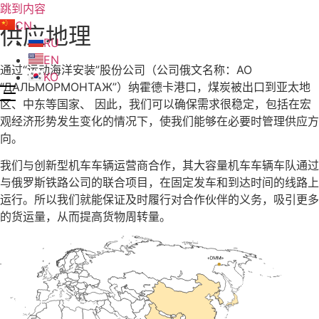
跳到内容
CN
供应地理
RU
EN
通过“运动海洋安装”股份公司（公司俄文名称：АО
KO
“ДАЛЬМОРМОНТАЖ”）纳霍德卡港口，煤炭被出口到亚太地
区、中东等国家、 因此，我们可以确保需求很稳定，包括在宏
观经济形势发生变化的情况下，使我们能够在必要时管理供应方
向。
我们与创新型机车车辆运营商合作，其大容量机车车辆车队通过
与俄罗斯铁路公司的联合项目，在固定发车和到达时间的线路上
运行。所以我们就能保证及时履行对合作伙伴的义务，吸引更多
的货运量，从而提高货物周转量。